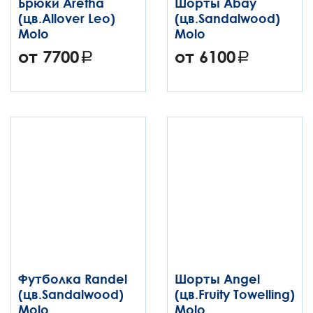
Брюки Aretha
Шорты Abay
(цв.Allover Leo)
(цв.Sandalwood)
Molo
Molo
от 7700
от 6100
Футболка Randel
Шорты Angel
(цв.Sandalwood)
(цв.Fruity Towelling)
Molo
Molo