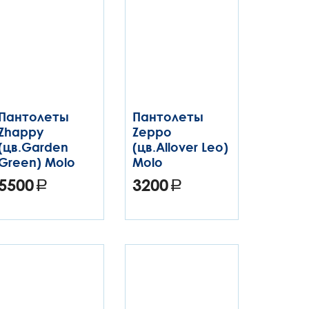
Пантолеты
Пантолеты
Zhappy
Zeppo
(цв.Garden
(цв.Allover Leo)
Green) Molo
Molo
5500
3200