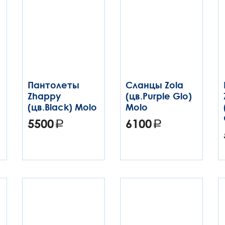
Пантолеты
Сланцы Zola
Zhappy
(цв.Purple Glo)
(цв.Black) Molo
Molo
5500
6100