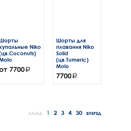
Шорты
Шорты для
купальные Niko
плавания Niko
(цв.Coconuts)
Solid
Molo
(цв.Tumeric)
Molo
от 7700
7700
1
2
3
4
30
НАЗАД
ВПЕРЕД