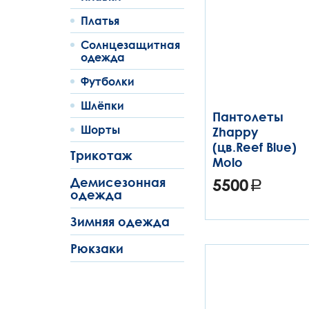
Платья
Солнцезащитная
одежда
Футболки
Шлёпки
Пантолеты
Шорты
Zhappy
(цв.Reef Blue)
Трикотаж
Molo
5500
Демисезонная
одежда
Зимняя одежда
Рюкзаки