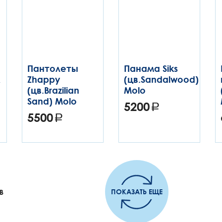
Пантолеты
Панама Siks
Zhappy
(цв.Sandalwood)
(цв.Brazilian
Molo
Sand) Molo
5200
5500
ПОКАЗАТЬ ЕЩЕ
В