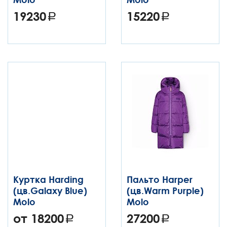
19230
15220
Куртка Harding
Пальто Harper
(цв.Galaxy Blue)
(цв.Warm Purple)
Molo
Molo
от 18200
27200