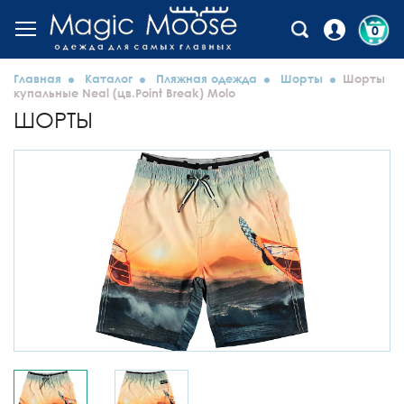
0
Главная
Каталог
Пляжная одежда
Шорты
Шорты
купальные Neal (цв.Point Break) Molo
ШОРТЫ